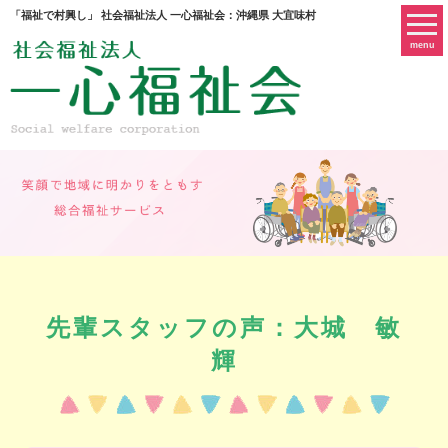
「福祉で村興し」 社会福祉法人 一心福祉会：沖縄県 大宜味村
menu
先輩スタッフの声：大城 敏
輝