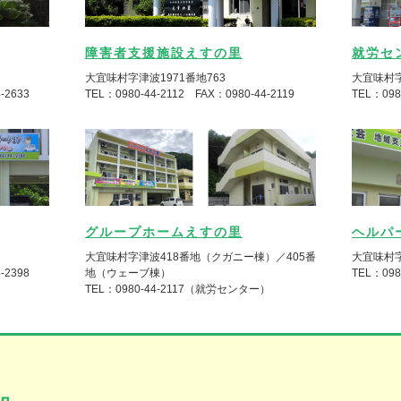
障害者支援施設えすの里
就労セ
大宜味村字津波1971番地763
大宜味村字
-2633
TEL：0980-44-2112 FAX：0980-44-2119
TEL：098
グループホームえすの里
ヘルパ
大宜味村字津波418番地（クガニー棟）／405番
大宜味村字
-2398
地（ウェーブ棟）
TEL：098
TEL：0980-44-2117（就労センター）