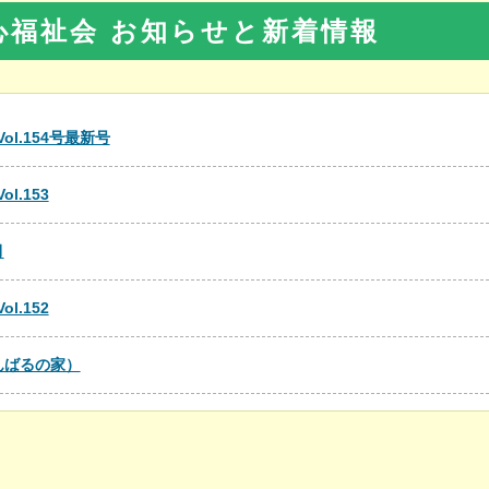
心福祉会 お知らせと新着情報
l.154号最新号
l.153
月
l.152
んばるの家）