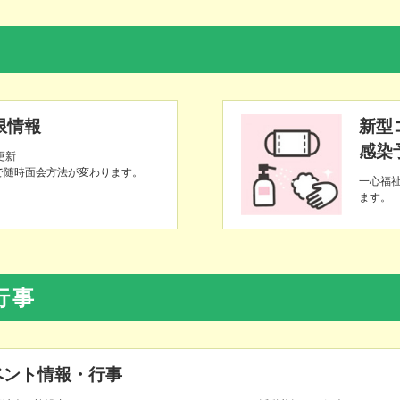
限情報
新型
感染
1更新
で随時面会方法が変わります。
一心福
ます。
行事
ベント情報・行事