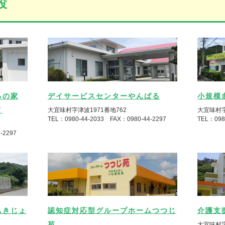
設
るの家
デイサービスセンターやんばる
小規模
イ
大宜味村字津波1971番地762
大宜味村字
TEL：0980-44-2033 FAX：0980-44-2297
TEL：098
-2297
ムきじょ
認知症対応型グループホームつつじ
介護支
苑
大宜味村字