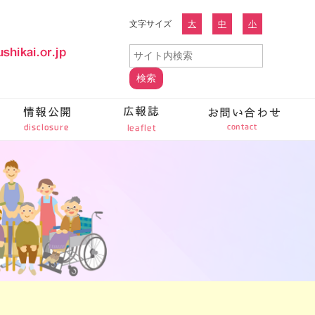
文字サイズ
大
中
小