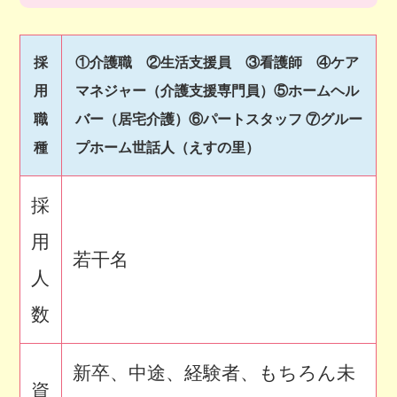
採
①介護職 ②生活支援員 ③看護師 ④ケア
用
マネジャー（介護支援専門員）⑤ホームヘル
職
バー（居宅介護）⑥パートスタッフ ⑦グルー
種
プホーム世話人（えすの里）
採
用
若干名
人
数
新卒、中途、経験者、もちろん未
資