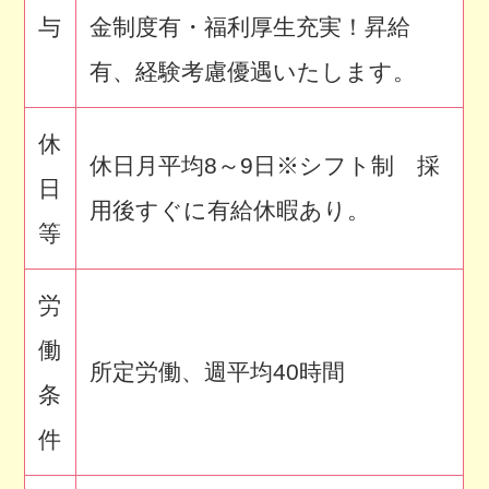
与
金制度有・福利厚生充実！昇給
有、経験考慮優遇いたします。
休
休日月平均8～9日※シフト制 採
日
用後すぐに有給休暇あり。
等
労
働
所定労働、週平均40時間
条
件