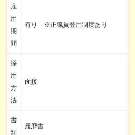
雇
用
有り ※正職員登用制度あり
期
間
採
用
面接
方
法
書
履歴書
類