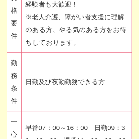
経験者も大歓迎！
格
※老人介護、障がい者支援に理解
要
のある方、やる気のある方をお待
件
ちしております。
勤
務
日勤及び夜勤勤務できる方
条
件
一
早番07：00～16：00 日勤09：3
心