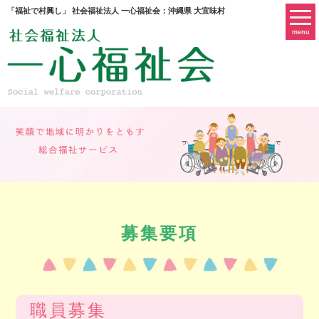
「福祉で村興し」 社会福祉法人 一心福祉会：沖縄県 大宜味村
menu
募集要項
職員募集