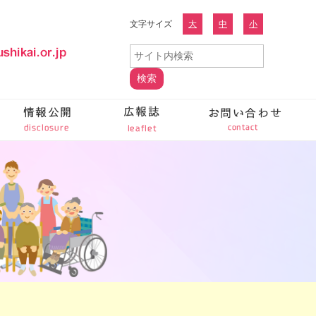
文字サイズ
大
中
小