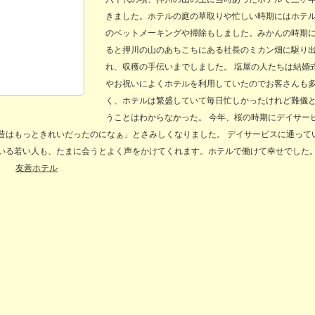
きました。ホテルの庭の草取りや忙しい時期にはホテ
のベットメーキングや掃除もしました。みかんの時期
ると押川の山のあちこちにある社長のミカン畑に駆り
れ、収穫の手伝いまでしました。 塩屋の人たちは結婚
やお祝いによくホテルを利用していたのでお客さんも
く、ホテルは繁盛していて毎日忙しかったけれど難儀
うことはわからなかった。 今年、桜の時期にデイサー
昔はもっときれいだったのになぁ」とさみしくなりました。 デイサービスに通って
いる若い人も、たまに会うとよく声をかけてくれます。ホテルで働けて幸せでした