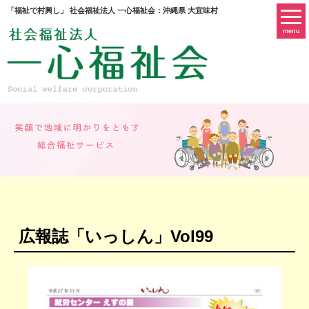
「福祉で村興し」 社会福祉法人 一心福祉会：沖縄県 大宜味村
menu
広報誌「いっしん」Vol99