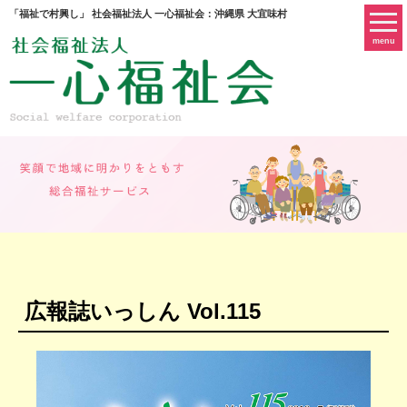
「福祉で村興し」 社会福祉法人 一心福祉会：沖縄県 大宜味村
menu
広報誌いっしん Vol.115