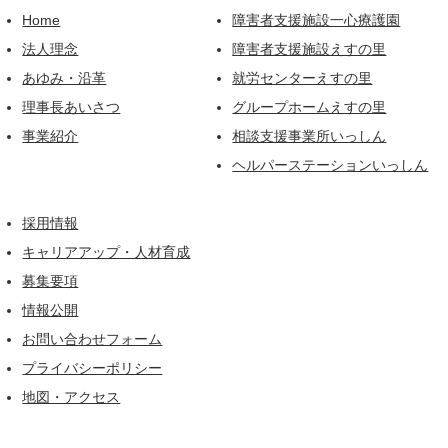
Home
障害者支援施設一心療護園
法人理念
障害者支援施設えすの里
あゆみ・沿革
就労センターえすの里
理事長あいさつ
グループホームえすの里
事業紹介
相談支援事業所いっしん
ヘルパーステーションいっしん
採用情報
キャリアアップ・人材育成
募集要項
情報公開
お問い合わせフォーム
プライバシーポリシー
地図・アクセス