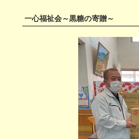
一心福祉会～黒糖の寄贈～