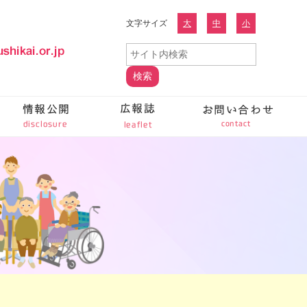
文字サイズ
大
中
小